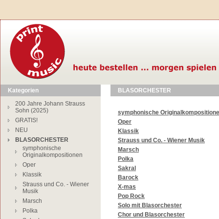
Kategorien
BLASORCHESTER
200 Jahre Johann Strauss
Sohn (2025)
symphonische Originalkomposition
GRATIS!
Oper
NEU
Klassik
BLASORCHESTER
Strauss und Co. - Wiener Musik
symphonische
Marsch
Originalkompositionen
Polka
Oper
Sakral
Klassik
Barock
Strauss und Co. - Wiener
X-mas
Musik
Pop Rock
Marsch
Solo mit Blasorchester
Polka
Chor und Blasorchester