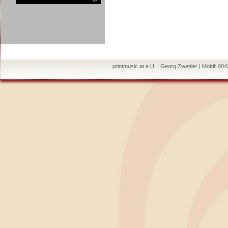
printmusic.at e.U. | Georg Zwettler | Mobil: